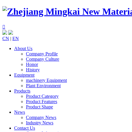

CN
|
EN
About Us
Company Profile
Company Culture
Honor
History
Equipment
machinery Equipment
Plant Environment
Products
Product Category
Product Features
Product Shape
News
Company News
Industry News
Contact Us