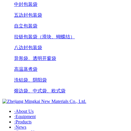
中封包装袋
五边封包装袋
自立包装袋
拉链包装袋（滑块、蝴蝶结）
八边封包装袋
异形袋、透明开窗袋
高温蒸煮袋
洗铝袋、阴阳袋
熔边袋、中式袋、欧式袋
·
About Us
·
Equipment
·
Products
·
News