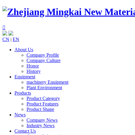

CN
|
EN
About Us
Company Profile
Company Culture
Honor
History
Equipment
machinery Equipment
Plant Environment
Products
Product Category
Product Features
Product Shape
News
Company News
Industry News
Contact Us