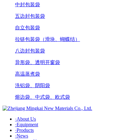
中封包装袋
五边封包装袋
自立包装袋
拉链包装袋（滑块、蝴蝶结）
八边封包装袋
异形袋、透明开窗袋
高温蒸煮袋
洗铝袋、阴阳袋
熔边袋、中式袋、欧式袋
·
About Us
·
Equipment
·
Products
·
News